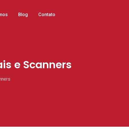
mos
Blog
Contato
ais e Scanners
nners